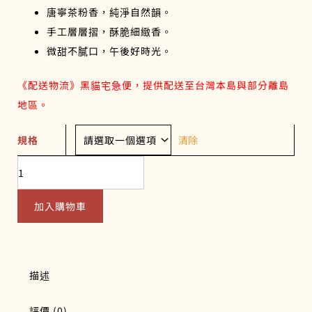
唐寧茶粉香，純淨自然韻。
手工層層摺，酥脆細緻香。
微甜不膩口，午後好時光。
《配送物流》黑貓宅急便，提供配送至台灣本島與部分離島
地區。
小
規格
清除
太
陽
餅
數
加入購物車
量
描述
評價 (0)