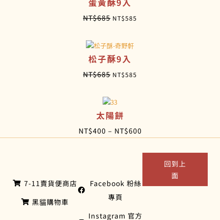
蛋黃酥9入
原
目
NT$
685
NT$
585
始
前
價
價
松子酥9入
格
格
：
：
原
目
NT$
685
NT$
585
N
N
始
前
T
T
價
價
$
$
太陽餅
格
格
6
5
：
：
價
NT$
400
–
NT$
600
8
8
N
N
格
5
5
T
T
範
回到上
。
。
$
$
圍
面
7-11賣貨便商店
Facebook 粉絲
6
5
：
專頁
8
8
N
黑貓購物車
5
5
T
Instagram 官方