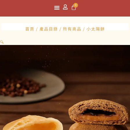
跳
購
0
至
物
主
首頁
關於我們
商品目錄
最新消息
聯絡我們
籃
要
內
首頁
/
產品目錄
/
所有商品
/ 小太陽餅
容
🔍