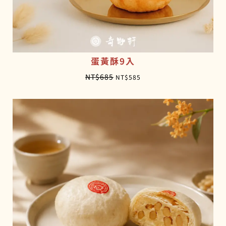
蛋黃酥9入
原
目
NT$
685
NT$
585
始
前
價
價
格
格
：
：
N
N
T
T
$
$
6
5
8
8
5
5