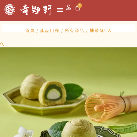
跳
購
0
至
物
主
籃
首頁
關於我們
商品目錄
最新消息
聯絡我們
要
內
首頁
/
產品目錄
/
所有商品
/ 抹茶酥9入
容
🔍