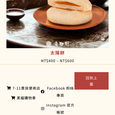
5
5
。
。
太陽餅
價
NT$
400
–
NT$
600
格
範
回到上
圍
面
7-11賣貨便商店
Facebook 粉絲
：
專頁
N
黑貓購物車
T
Instagram 官方
$
帳號