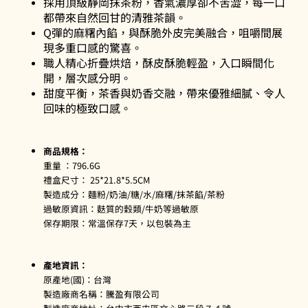
採用頂級靜岡抹茶粉，香氣濃厚卻不苦澀，每一口
都帶來自然回甘的清雅茶韻。
Q彈的麻糬內餡，與酥脆外皮完美融合，咀嚼間展
現多重口感的驚喜。
職人精心折疊烘焙，酥皮酥脆輕盈，入口瞬間化
開，層次感分明。
甜度平衡，茶香與奶香交融，帶來優雅細膩、令人
回味的極致口感。
商品規格：
重量 ：796.6G
禮盒尺寸： 25*21.8*5.5CM
製造成分：麵粉/奶油/糖/水/麻糬/抹茶餡/茶粉
過敏原資訊：麩質的穀類/牛奶等過敏原
保存期限：常溫保存7天，以包裝為主
產地資訊：
原產地(國)：台灣
製造廠商名稱：騰盈有限公司