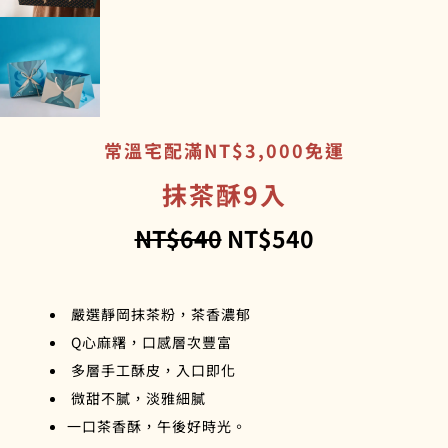
常溫宅配滿NT$3,000免運
抹茶酥9入
原
目
NT$
640
NT$
540
始
前
價
價
嚴選靜岡抹茶粉，茶香濃郁
格：
格：
Q心麻糬，口感層次豐富
NT$640。
NT$540。
多層手工酥皮，入口即化
微甜不膩，淡雅細膩
一口茶香酥，午後好時光。