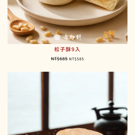
。
。
松子酥9入
原
目
NT$
685
NT$
585
始
前
價
價
格
格
：
：
N
N
T
T
$
$
6
5
8
8